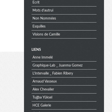
Ecrit
Mots d'autrui
Non Nommées
Esquilles
Visions de Camille
M
LIENS
Anne Immelé
e
Graphique-Lab _ Juanma Gomez
L'Intervalle _ Fabien Ribery
Arnaud Vasseux
n
Alex Chevalier
Tuğba Yüksel
u
HCE Galerie