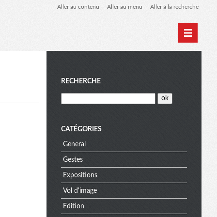
Aller au contenu
Aller au menu
Aller à la recherche
Home
Archives
M
RECHERCHE
e
CATÉGORIES
General
n
Gestes
Expositions
u
Vol d'image
Edition