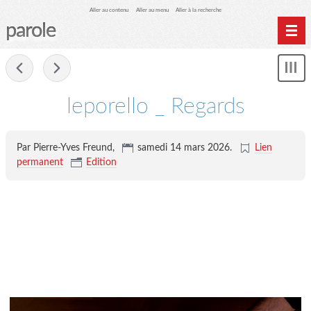
Aller au contenu
Aller au menu
Aller à la recherche
parole
Home
-
Mon
Archives
le
me
leporello _ Regards
Par Pierre-Yves Freund,
samedi 14 mars 2026
.
Lien
permanent
Edition