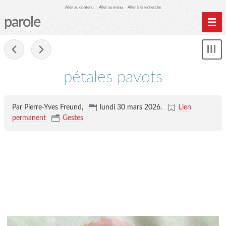
Aller au contenu
Aller au menu
Aller à la recherche
parole
Home
-
Mon
Archives
le
me
pétales pavots
Par Pierre-Yves Freund,
lundi 30 mars 2026
.
Lien
permanent
Gestes