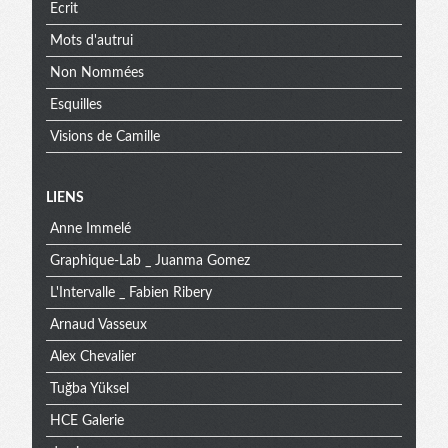
Ecrit
Mots d'autrui
Non Nommées
Esquilles
Visions de Camille
Menu
LIENS
Anne Immelé
extra
Graphique-Lab _ Juanma Gomez
L'Intervalle _ Fabien Ribery
Arnaud Vasseux
Alex Chevalier
Tuğba Yüksel
HCE Galerie