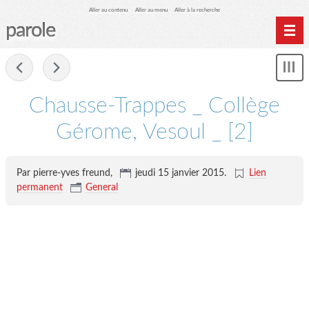
Aller au contenu
Aller au menu
Aller à la recherche
parole
Home
-
Mon
Archives
le
me
Chausse-Trappes _ Collège
Gérome, Vesoul _ [2]
Par pierre-yves freund,
jeudi 15 janvier 2015
.
Lien
permanent
General