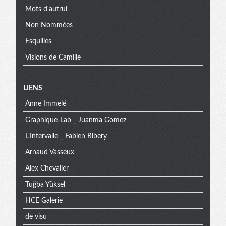
Mots d'autrui
Non Nommées
Esquilles
Visions de Camille
Menu
LIENS
Anne Immelé
extra
Graphique-Lab _ Juanma Gomez
L'Intervalle _ Fabien Ribery
Arnaud Vasseux
Alex Chevalier
Tuğba Yüksel
HCE Galerie
de visu