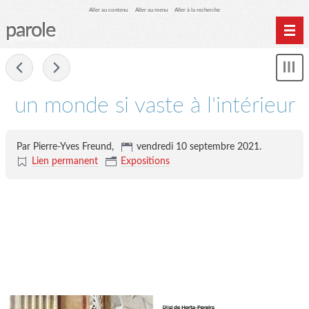
Aller au contenu
Aller au menu
Aller à la recherche
parole
Home
-
Mon
Archives
le
me
un monde si vaste à l'intérieur
Par Pierre-Yves Freund,
vendredi 10 septembre 2021
.
Lien permanent
Expositions