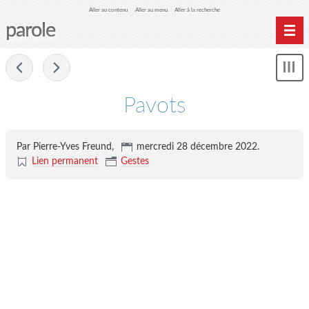
Aller au contenu
Aller au menu
Aller à la recherche
parole
Home
-
Mon
Archives
le
me
Pavots
Par Pierre-Yves Freund,
mercredi 28 décembre 2022
.
Lien permanent
Gestes