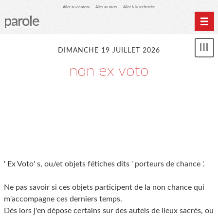
Aller au contenu
Aller au menu
Aller à la recherche
parole
Home
DIMANCHE 19 JUILLET 2026
Mon
Archives
le
non ex voto
me
' Ex Voto' s, ou/et objets fétiches dits ' porteurs de chance '.
Ne pas savoir si ces objets participent de la non chance qui
m'accompagne ces derniers temps.
Dés lors j'en dépose certains sur des autels de lieux sacrés, ou