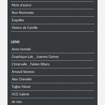
Mots d'autrui
Non Nommées
Esquilles
Visions de Camille
Menu
LIENS
Anne Immelé
extra
Graphique-Lab _ Juanma Gomez
L'Intervalle _ Fabien Ribery
Arnaud Vasseux
Alex Chevalier
Tuğba Yüksel
HCE Galerie
de visu